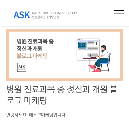
내
용
으
로
바
로
가
기
병원 진료과목 중 정신과 개원 블
로그 마케팅
안녕하세요. 에스크마케팅입니다.